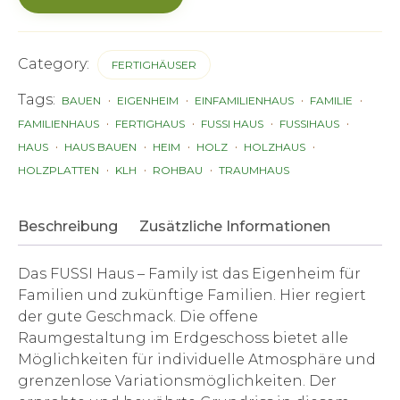
-
Family
Menge
Category:
FERTIGHÄUSER
Tags:
BAUEN
EIGENHEIM
EINFAMILIENHAUS
FAMILIE
FAMILIENHAUS
FERTIGHAUS
FUSSI HAUS
FUSSIHAUS
HAUS
HAUS BAUEN
HEIM
HOLZ
HOLZHAUS
HOLZPLATTEN
KLH
ROHBAU
TRAUMHAUS
Beschreibung
Zusätzliche Informationen
Das FUSSI Haus – Family ist das Eigenheim für
Familien und zukünftige Familien. Hier regiert
der gute Geschmack. Die offene
Raumgestaltung im Erdgeschoss bietet alle
Möglichkeiten für individuelle Atmosphäre und
grenzenlose Variationsmöglichkeiten. Der