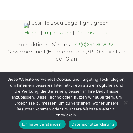
Home
|
Impressum
|
Datenschutz
Kontaktieren Sie uns:
+43(0)664 3029322
Gewerbezone 1 (Hunnenbrunn), 9300 St. Veit an
der Glan
© 2021 Fussi Haus
Diese Website verwendet Cookies und Targeting Technologien,
powered by
EWM
um Ihnen ein besseres Internet-Erlebnis zu ermöglichen und
die Werbung, die Sie sehen, besser an Ihre Bedürfnisse
anzupassen. Diese Technologien nutzen wir außerdem, um
Ergebnisse zu messen, um zu verstehen, woher unsere
Besucher kommen oder um unsere Website weiter zu
entwickeln.
Ich habe verstanden!
Datenschutzerklärung