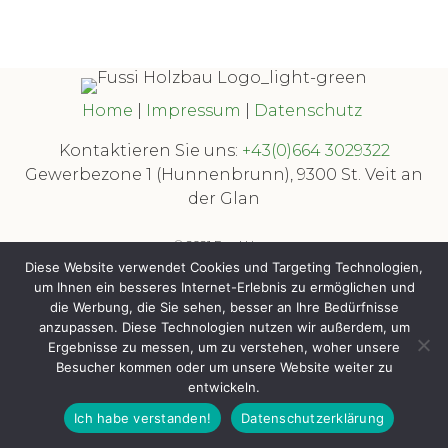
Home
|
Impressum
|
Datenschutz
Kontaktieren Sie uns:
+43(0)664 3029322
Gewerbezone 1 (Hunnenbrunn), 9300 St. Veit an
der Glan
© 2021 Fussi Haus
Diese Website verwendet Cookies und Targeting Technologien,
powered by
EWM
um Ihnen ein besseres Internet-Erlebnis zu ermöglichen und
die Werbung, die Sie sehen, besser an Ihre Bedürfnisse
anzupassen. Diese Technologien nutzen wir außerdem, um
Ergebnisse zu messen, um zu verstehen, woher unsere
Besucher kommen oder um unsere Website weiter zu
entwickeln.
Ich habe verstanden!
Datenschutzerklärung