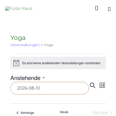

Sk
to
co
Yoga
Veranstaltungen
Yoga
Veranstaltungen
Es sind keine anstehenden Veranstaltungen vorhanden.
Hinweis
Anstehende
Vera
Ver
Datum
Suche
Liste
wählen.
Ans
Suc
Nav
und
Heute
Nächste
Veranstaltungen
Vorherige